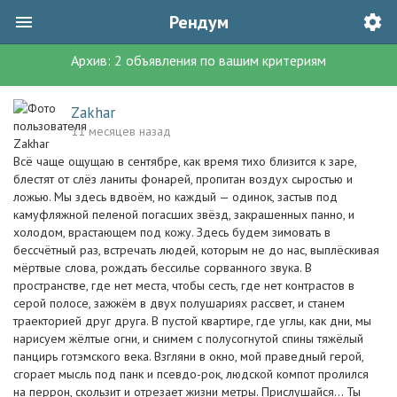
Рендум
Архив:
2
объявления
по вашим критериям
Zakhar
11 месяцев назад
Всё чаще ощущаю в сентябре, как время тихо близится к заре,
блестят от слёз ланиты фонарей, пропитан воздух сыростью и
ложью. Мы здесь вдвоём, но каждый — одинок, застыв под
камуфляжной пеленой погасших звёзд, закрашенных панно, и
холодом, врастающем под кожу. Здесь будем зимовать в
бессчётный раз, встречать людей, которым не до нас, выплёскивая
мёртвые слова, рождать бессилье сорванного звука. В
пространстве, где нет места, чтобы сесть, где нет контрастов в
серой полосе, зажжём в двух полушариях рассвет, и станем
траекторией друг друга. В пустой квартире, где углы, как дни, мы
нарисуем жёлтые огни, и снимем с полусогнутой спины тяжёлый
панцирь готэмского века. Взгляни в окно, мой праведный герой,
сгорает мысль под панк и псевдо-рок, людской компот пролился
на перрон, скользит и отрезает жизни метры. Прислушайся... Ты