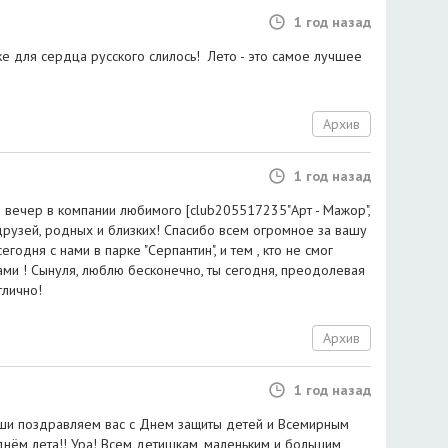
1 год назад
уке для сердца русского слилось! Лето - это самое лучшее
Архив
1 год назад
 вечер в компании любимого [club205517235"Арт - Мажор",
 друзей, родных и близких! Спасибо всем огромное за вашу
егодня с нами в парке "Серпантин", и тем , кто не смог
ами ! Сынуля, люблю бесконечно, ты сегодня, преодолевая
тлично!
Архив
1 год назад
уши поздравляем вас с Днем защиты детей и Всемирным
нём лета!! Ура! Всем детишкам, маленьким и большим