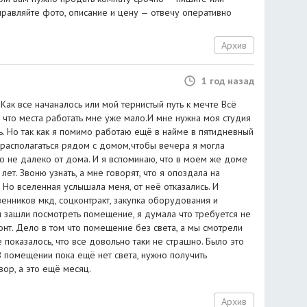
правляйте фото, описание и цену — отвечу оперативно
Архив
1 год назад
 Как все начаналось или мой тернистый путь к мечте Всё
а, что места работать мне уже мало.И мне нужна моя студия
ь. Но так как я помимо работаю ещё в найме в пятидневный
 располагаться рядом с домом,чтобы вечера я могла
о не далеко от дома. И я вспоминаю, что в моем же доме
лет. Звоню узнать, а мне говорят, что я опоздала на
. Но вселенная услышала меня, от неё отказались. И
венников мкд, соцконтракт, закупка оборудования и
 зашли посмотреть помещение, я думала что требуется не
нт. Дело в том что помещение без света, а мы смотрели
 показалось, что все довольно таки не страшно. Было это
 В помещении пока ещё нет света, нужно получить
вор, а это ещё месяц.
Архив