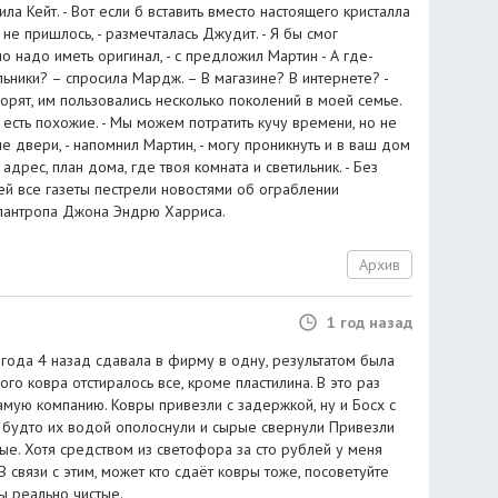
вила Кейт. - Вот если б вставить вместо настоящего кристалла
 не пришлось, - размечталась Джудит. - Я бы смог
но надо иметь оригинал, - с предложил Мартин - А где-
льники? – спросила Мардж. – В магазине? В интернете? -
ворят, им пользовались несколько поколений в моей семье.
 есть похожие. - Мы можем потратить кучу времени, но не
е двери, - напомнил Мартин, - могу проникнуть и в ваш дом
адрес, план дома, где твоя комната и светильник. - Без
ней все газеты пестрели новостями об ограблении
илантропа Джона Эндрю Харриса.
Архив
1 год назад
, года 4 назад сдавала в фирму в одну, результатом была
го ковра отстиралось все, кроме пластилина. В это раз
амую компанию. Ковры привезли с задержкой, ну и Босх с
к будто их водой ополоснули и сырые свернули Привезли
ые. Хотя средством из светофора за сто рублей у меня
В связи с этим, может кто сдаёт ковры тоже, посоветуйте
ы реально чистые.