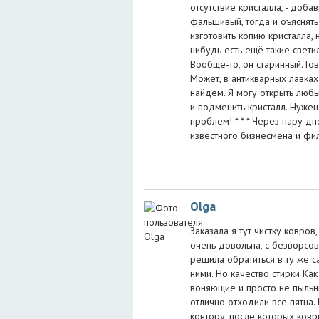
отсутствие кристалла, - доба
фальшивый, тогда и оъяснять
изготовить копию кристалла, 
нибудь есть ещё такие свети
Вообще-то, он старинный. Го
Может, в антикварных лавках
найдем. Я могу открыть любы
и подменить кристалл. Нужен 
проблем! * * * Через пару д
известного бизнесмена и ф
Olga
Заказала я тут чистку ковров
очень довольна, с безворсово
решила обратиться в ту же с
ними. Но качество стирки Ка
воняющие и просто не пыльн
отлично отходили все пятна. 
контору, после которых ковр