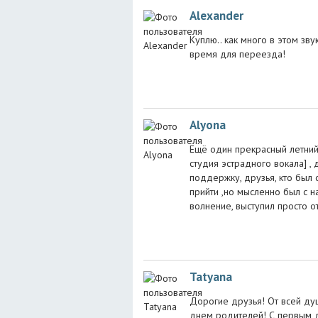
Alexander
Куплю.. как много в этом зв
время для переезда!
Alyona
Ещё один прекрасный летний
студия эстрадного вокала] ,
поддержку, друзья, кто был с
прийти ,но мысленно был с н
волнение, выступил просто о
Tatyana
Дорогие друзья! От всей д
днем родителей! С первым д