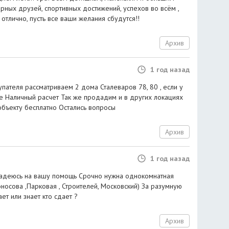
ерных друзей, спортивных достижений, успехов во всём ,
 отлично, пусть все ваши желания сбудутся!!
Архив
1 год назад
пателя рассматриваем 2 дома Сталеваров 78, 80 , если у
е Наличный расчет Так же продадим и в других локациях
объекту бесплатно Остались вопросы
Архив
1 год назад
надеюсь на вашу помощь Срочно нужна однокомнатная
носова ,Парковая , Строителей, Московский) За разумную
ет или знает кто сдает ?
Архив