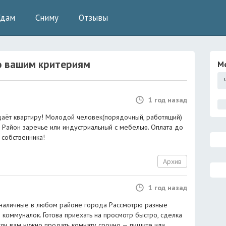
Сдам
Сниму
Отзывы
 вашим критериям
М
1 год назад
даёт квартиру! Молодой человек(порядочный, работящий)
. Район заречье или индустриальный с мебелью. Оплата до
 собственника!
Архив
1 год назад
 наличные в любом районе города Рассмотрю разные
коммуналок. Готова приехать на просмотр быстро, сделка
ли вам нужно продать комнату срочно — пишите или