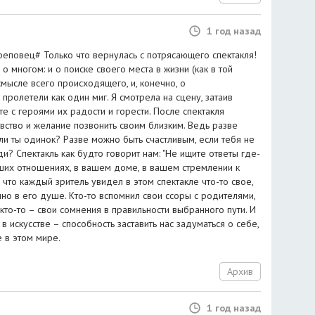
1 год назад
вец# Только что вернулась с потрясающего спектакля!
о многом: и о поиске своего места в жизни (как в той
 смысле всего происходящего, и, конечно, о
пролетели как один миг. Я смотрела на сцену, затаив
е с героями их радости и горести. После спектакля
увство и желание позвонить своим близким. Ведь разве
ли ты одинок? Разве можно быть счастливым, если тебя не
? Спектакль как будто говорит нам: "Не ищите ответы где-
аших отношениях, в вашем доме, в вашем стремлении к
 что каждый зритель увидел в этом спектакле что-то свое,
енно в его душе. Кто-то вспомнил свои ссоры с родителями,
 кто-то – свои сомнения в правильности выбранного пути. И
в искусстве – способность заставить нас задуматься о себе,
е в этом мире.
Архив
1 год назад