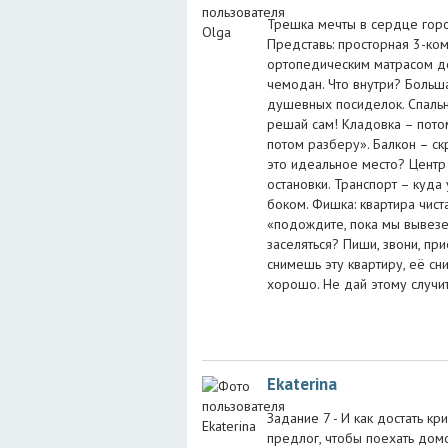
Трешка мечты в сердце горо
Представь: просторная 3-комн
ортопедическим матрасом до
чемодан. Что внутри? Больш
душевных посиделок. Спальня
решай сам! Кладовка – пото
потом разберу». Балкон – ск
это идеальное место? Центр 
остановки. Транспорт – куда 
боком. Фишка: квартира чист
«подождите, пока мы вывезе
заселяться? Пиши, звони, при
снимешь эту квартиру, её сни
хорошо. Не дай этому случит
Ekaterina
Задание 7 - И как достать кр
предлог, чтобы поехать домо