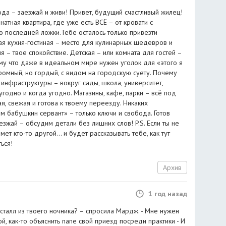
да – заезжай и живи! Привет, будущий счастливый жилец!
атная квартира, где уже есть ВСЁ – от кровати с
 последней ложки.Тебе осталось только привезти
ая кухня-гостиная – место для кулинарных шедевров и
 – твое спокойствие. Детская – или комната для гостей –
му что даже в идеальном мире нужен уголок для «этого я
ромный, но гордый, с видом на городскую суету. Почему
инфраструктуры – вокруг сады, школа, университет,
угодно и когда угодно. Магазины, кафе, парки – всё под
ая, свежая и готова к твоему переезду. Никаких
м бабушкин сервант» – только ключи и свобода. Готов
езжай – обсудим детали без лишних слов! P.S. Если ты не
мет кто-то другой… и будет рассказывать тебе, как тут
ься!
Архив
1 год назад
исталл из твоего ночника? – спросила Мардж. - Мне нужен
й, как-то объяснить папе свой приезд посреди практики - И