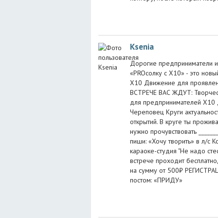
Ksenia
Дорогие предприниматели и 
«PROсолку с Х10» - это нов
Х10 Движение для проявлени
ВСТРЕЧЕ ВАС ЖДУТ: Творчес
для предпринимателей Х10 Д
Череповец Круги актуальнос
открытий. В круге ты прожив
нужно прочувствовать _______
пиши: «Хочу творить» в л/с К
караоке-студия "Не надо сте
встрече проходит бесплатно,
на сумму от 500₽ РЕГИСТРА
постом: «ПРИДУ»