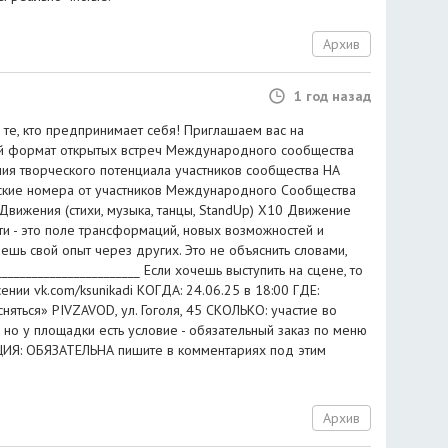
Архив
1 год назад
те, кто предпринимает себя! Приглашаем вас на
ый формат открытых встреч Международного сообщества
я творческого потенциала участников сообщества НА
кие номера от участников Международного Сообщества
вижения (стихи, музыка, танцы, StandUp) Х10 Движение
ти - это поле трансформаций, новых возможностей и
аешь свой опыт через других. Это не объяснить словами,
_______________________ Если хочешь выступить на сцене, то
сении vk.com/ksunikadi КОГДА: 24.06.25 в 18:00 ГДЕ:
сняться» PIVZAVOD, ул. Гоголя, 45 СКОЛЬКО: участие во
 но у площадки есть условие - обязательный заказ по меню
ЦИЯ: ОБЯЗАТЕЛЬНА пишите в комментариях под этим
Архив