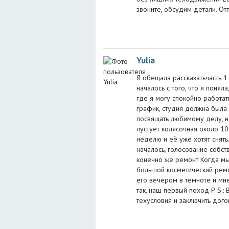
звоните, обсудим детали. От
Yulia
Я обещала рассказатьчасть 1
началось с того, что я понял
где я могу спокойно работат
график, студия должна была
посвящать любимому делу, н
пустует колясочная около 10 
неделю и её уже хотят снять
началось, голосование собст
конечно же ремонт Когда мы
большой косметический ремо
его вечером в темноте и мне
так, наш первый поход P. S.:
техусловия и заключить дого