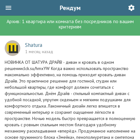
Рендум
Архив:
1
квартира или комната без посредников
по вашим
критериям
Shatura
1 месяц назад
НОВИНКА ОТ ШАТУРА ДРАЙВ - диван и кровать в одном
решенииclck.su/hmxYW Когда важно использовать пространство
максимально эффективно, на помощь приходит кровать-диван
Драйв. Это практичное решение для гостиной, студии или
небольшой квартиры, где комфорт должен сочетаться с
функциональностью. Днём Драйв - стильный компактный диван с
удобной посадкой, упругим сиденьем и мягкими подушками для
комфортного отдыха. Лаконичный дизайн легко впишется в
современный интерьер и сохранит ощущение лёгкости в
пространстве. Ночью модель быстро превращается в полноценную
кровать с ровным спальным местом благодаря удобному
механизму раскладывания «вперёд». Продуманное наполнение на
основе пружинного блока «Змейка», пенополиуретана и синтепона