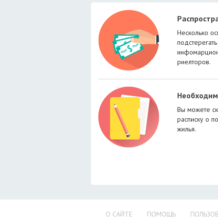
Распростр
Несколько ос
подстерегать
инфомарцион
риелторов.
Необходим
Вы можете ск
расписку о п
жилья.
О САЙТЕ
ПОМОЩЬ
ПОЛЬЗОВ