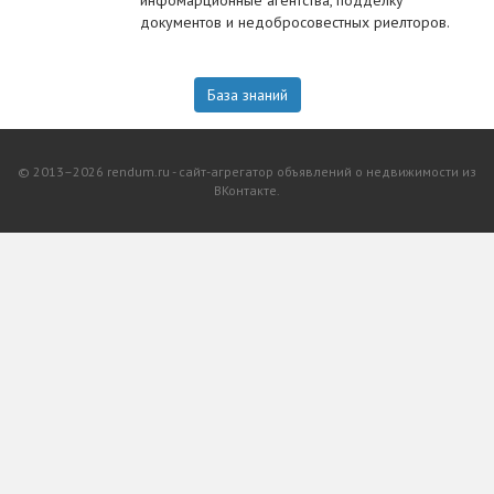
инфомарционные агентства, подделку
документов и недобросовестных риелторов.
База знаний
© 2013–2026 rendum.ru - сайт-агрегатор объявлений о недвижимости из
ВКонтакте.