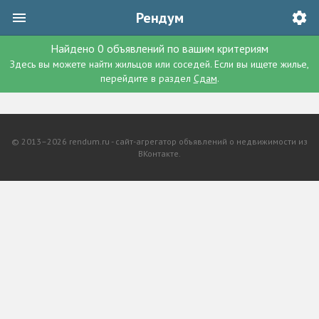
Рендум
Найдено
0
объявлений
по вашим критериям
Здесь вы можете найти жильцов или соседей. Если вы ищете жилье,
перейдите в раздел
Сдам
.
© 2013–2026 rendum.ru - сайт-агрегатор объявлений о недвижимости из
ВКонтакте.