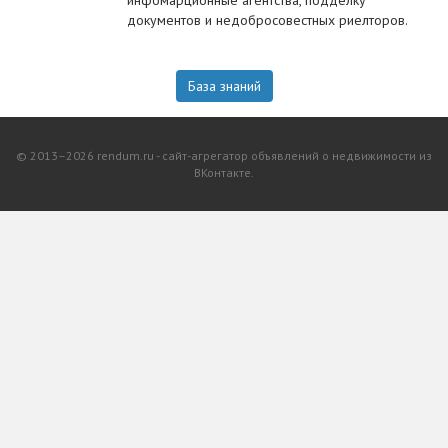
инфомарционные агентства, подделку
документов и недобросовестных риелторов.
База знаний
© 2013–2026 rendum.ru - сайт-агрегатор объявлений о недвижимости из
ВКонтакте.