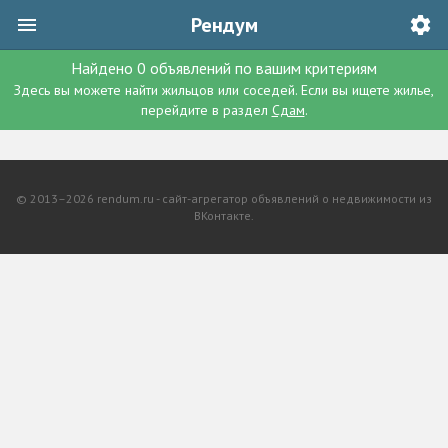
Рендум
Найдено
0
объявлений
по вашим критериям
Здесь вы можете найти жильцов или соседей. Если вы ищете жилье,
перейдите в раздел
Сдам
.
© 2013–2026 rendum.ru - сайт-агрегатор объявлений о недвижимости из
ВКонтакте.