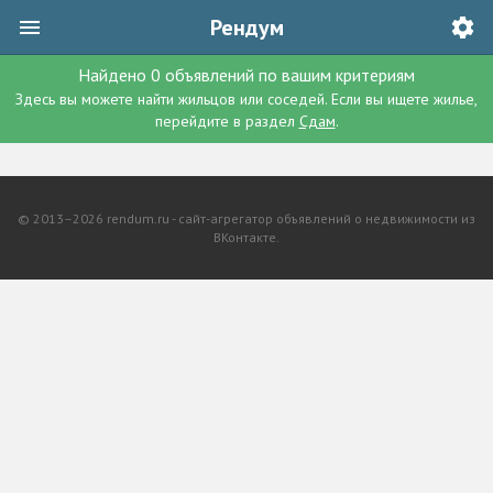
Рендум
Найдено
0
объявлений
по вашим критериям
Здесь вы можете найти жильцов или соседей. Если вы ищете жилье,
перейдите в раздел
Сдам
.
© 2013–2026 rendum.ru - сайт-агрегатор объявлений о недвижимости из
ВКонтакте.