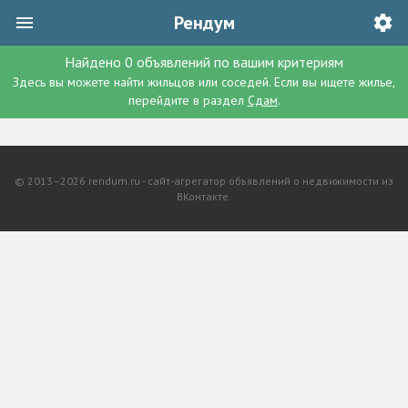
Рендум
Найдено
0
объявлений
по вашим критериям
Здесь вы можете найти жильцов или соседей. Если вы ищете жилье,
перейдите в раздел
Сдам
.
© 2013–2026 rendum.ru - сайт-агрегатор объявлений о недвижимости из
ВКонтакте.