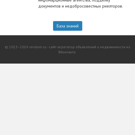
инфомарционные агентства, подделку
документов и недобросовестных риелторов.
База знаний
© 2013–2026 rendum.ru - сайт-агрегатор объявлений о недвижимости из
ВКонтакте.