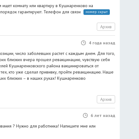
 ищет комнату или квартиру в Кушнаренково на
и порядок гарантируют. Телефон для связи
номер скрыт
Архив
4 года назад
озиции, число заболевших растет с каждым днем. Для того,
воих близких вчера прошел ревакцинацию, чувствую себя
лей Кушнаренковского района вакцинироваться от
тех, кто уже сделал прививку, пройти ревакцинацию. Наше
ших близких – в наших руках! Кушнаренково
Архив
6 лет назад
ивания ? Нужно для работника! Напишите мне или