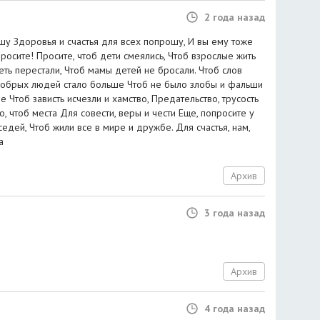
2 года назад
у Здоровья и счастья для всех попрошу, И вы ему тоже
просите! Просите, чтоб дети смеялись, Чтоб взрослые жить
еть перестали, Чтоб мамы детей не бросали. Чтоб слов
добрых людей стало больше Чтоб не было злобы и фальши
е Чтоб зависть исчезли и хамство, Предательство, трусость
о, чтоб места Для совести, веры и чести Еще, попросите у
дей, Чтоб жили все в мире и дружбе. Для счастья, нам,
а
Архив
3 года назад
Архив
4 года назад