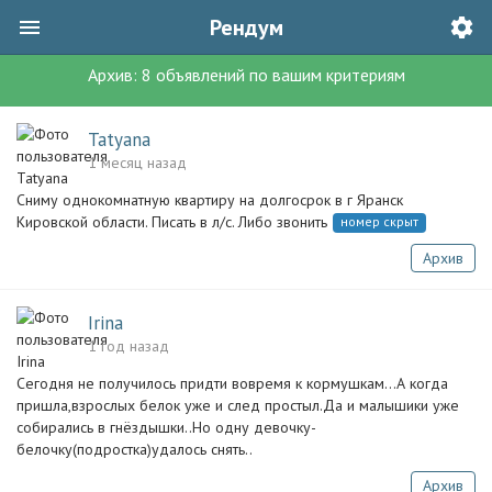
Рендум
Архив:
8
объявлений
по вашим критериям
Tatyana
1 месяц назад
Сниму однокомнатную квартиру на долгосрок в г Яранск
Кировской области. Писать в л/с. Либо звонить
номер скрыт
Архив
Irina
1 год назад
Сегодня не получилось придти вовремя к кормушкам...А когда
пришла,взрослых белок уже и след простыл.Да и малышики уже
собирались в гнёздышки..Но одну девочку-
белочку(подростка)удалось снять..
Архив