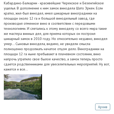
Кабардино-Балкарии - красивейшие Черекское и Безенгийское
ущелья. В дополнение к ним замок винодела Шато Эркен. Если
кратко, жил-был винодел, имел шикарные виноградники на
площади около 12 га и большой винодельный завод, где
производил отменное вино в соответствии с передовыми
технологиями. И слетались к этому виноделу со всего мира такие
же мастера винных дел, для приема которых он построил
шикарный замок в 2010 году. Но относительно недавно, винодел
умер... Сыновья винодела, видимо, не увидели смысла
полноценно продолжать начатое отцом дело. Виноградники на
площади 12 га ныне пребывают в плачевном состоянии, вино
напрочь утратило свое былое качество, а замок теперь просто
сдается родственниками для увеселительных мероприятий. Ну вот,
кажется и все...
Архив