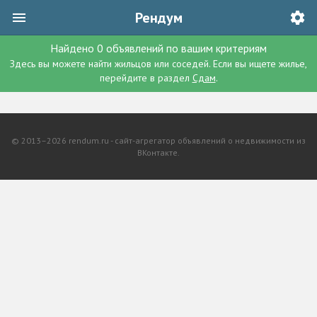
Рендум
Найдено
0
объявлений
по вашим критериям
Здесь вы можете найти жильцов или соседей. Если вы ищете жилье,
перейдите в раздел
Сдам
.
© 2013–2026 rendum.ru - сайт-агрегатор объявлений о недвижимости из
ВКонтакте.