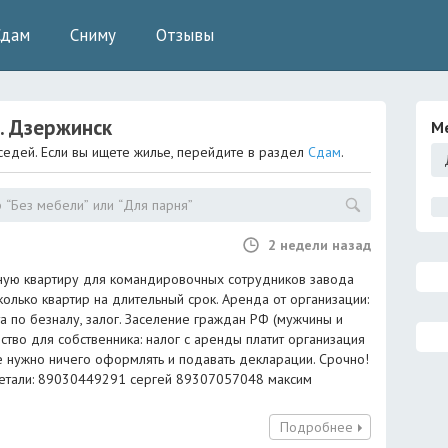
Сдам
Сниму
Отзывы
.
Дзержинск
М
седей. Если вы ищете жилье, перейдите в раздел
Сдам
.
2 недели назад
атную квартиру для командировочных сотрудников завода
олько квартир на длительный срок. Аренда от организации:
а по безналу, залог. Заселение граждан РФ (мужчины и
тво для собственника: налог с аренды платит организация
не нужно ничего оформлять и подавать декларации. Срочно!
детали: 89030449291 сергей 89307057048 максим
Подробнее