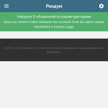
Рендум
Найдено
0
объявлений
по вашим критериям
Здесь вы можете найти жильцов или соседей. Если вы ищете жилье,
перейдите в раздел
Сдам
.
© 2013–2026 rendum.ru - сайт-агрегатор объявлений о недвижимости из
ВКонтакте.