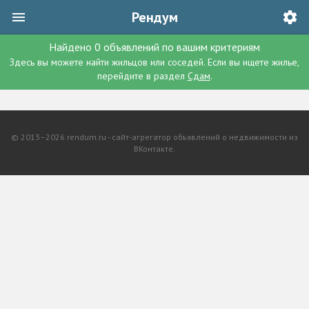
Рендум
Найдено
0
объявлений
по вашим критериям
Здесь вы можете найти жильцов или соседей. Если вы ищете жилье,
перейдите в раздел
Сдам
.
© 2013–2026 rendum.ru - сайт-агрегатор объявлений о недвижимости из
ВКонтакте.