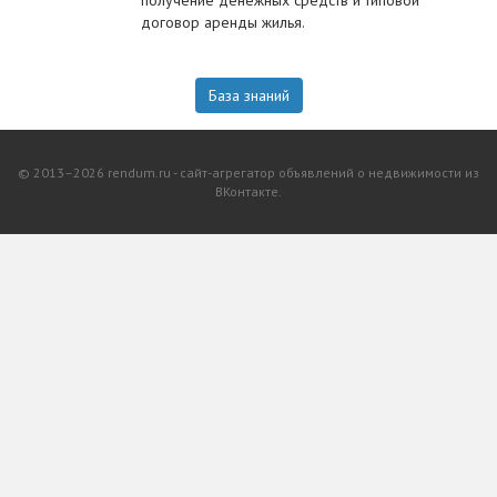
получение денежных средств и типовой
договор аренды жилья.
База знаний
© 2013–2026 rendum.ru - сайт-агрегатор объявлений о недвижимости из
ВКонтакте.