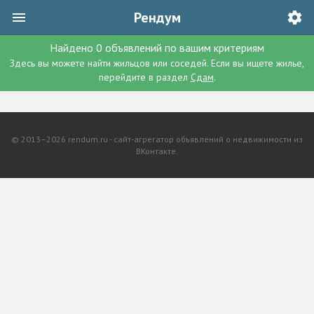
Рендум
Найдено
0
объявлений
по вашим критериям
Здесь вы можете найти жильцов или соседей. Если вы ищете жилье,
перейдите в раздел
Сдам
.
© 2013–2026 rendum.ru - сайт-агрегатор объявлений о недвижимости из
ВКонтакте.