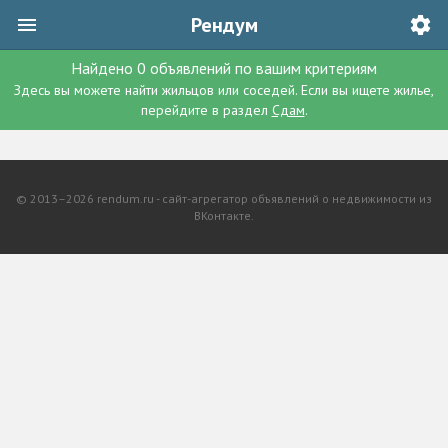
Рендум
Найдено
0
объявлений
по вашим критериям
Здесь вы можете найти жильцов или соседей. Если вы ищете жилье,
перейдите в раздел
Сдам
.
© 2013–2026 rendum.ru - сайт-агрегатор объявлений о недвижимости из
ВКонтакте.