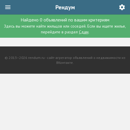
Рендум
Найдено
0
объявлений
по вашим критериям
Здесь вы можете найти жильцов или соседей. Если вы ищете жилье,
перейдите в раздел
Сдам
.
© 2013–2026 rendum.ru - сайт-агрегатор объявлений о недвижимости из
ВКонтакте.