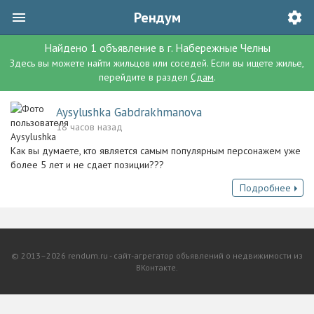
Рендум
Найдено
1
объявление
в г.
Набережные Челны
Здесь вы можете найти жильцов или соседей. Если вы ищете жилье,
перейдите в раздел
Сдам
.
Aysylushka Gabdrakhmanova
18 часов назад
Как вы думаете, кто является самым популярным персонажем уже
более 5 лет и не сдает позиции???
Подробнее
© 2013–2026 rendum.ru - сайт-агрегатор объявлений о недвижимости из
ВКонтакте.