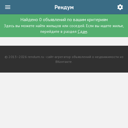
Рендум
Найдено
0
объявлений
по вашим критериям
Здесь вы можете найти жильцов или соседей. Если вы ищете жилье,
перейдите в раздел
Сдам
.
© 2013–2026 rendum.ru - сайт-агрегатор объявлений о недвижимости из
ВКонтакте.