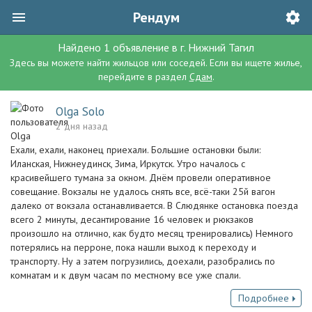
Рендум
Найдено
1
объявление
в г.
Нижний Тагил
Здесь вы можете найти жильцов или соседей. Если вы ищете жилье,
перейдите в раздел
Сдам
.
Olga Solo
2 дня назад
Ехали, ехали, наконец приехали. Большие остановки были:
Иланская, Нижнеудинск, Зима, Иркутск. Утро началось с
красивейшего тумана за окном. Днём провели оперативное
совещание. Вокзалы не удалось снять все, всё-таки 25й вагон
далеко от вокзала останавливается. В Слюдянке остановка поезда
всего 2 минуты, десантирование 16 человек и рюкзаков
произошло на отлично, как будто месяц тренировались) Немного
потерялись на перроне, пока нашли выход к переходу и
транспорту. Ну а затем погрузились, доехали, разобрались по
комнатам и к двум часам по местному все уже спали.
Подробнее