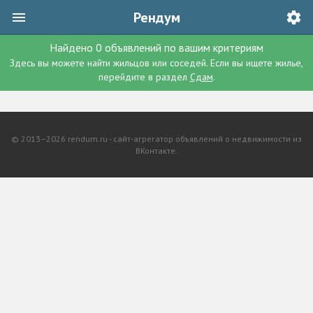
Рендум
Найдено
0
объявлений
по вашим критериям
Здесь вы можете найти жильцов или соседей. Если вы ищете жилье,
перейдите в раздел
Сдам
.
© 2013–2026 rendum.ru - сайт-агрегатор объявлений о недвижимости из
ВКонтакте.