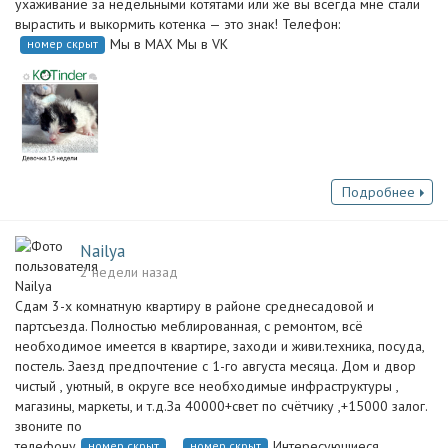
ухаживание за недельными котятами или же вы всегда мне стали
вырастить и выкормить котенка — это знак! Телефон:
Мы в МАХ Мы в VK
номер скрыт
Подробнее
Nailya
2 недели назад
Сдам 3-х комнатную квартиру в районе среднесадовой и
партсъезда. Полностью меблированная, с ремонтом, всё
необходимое имеется в квартире, заходи и живи.техника, посуда,
постель. Заезд предпочтение с 1-го августа месяца. Дом и двор
чистый , уютный, в округе все необходимые инфраструктуры ,
магазины, маркеты, и т.д.За 40000+свет по счётчику ,+15000 залог.
звоните по
телефону
.,
Интересующиеся
номер скрыт
номер скрыт