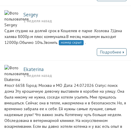
Sergey
1 неделя назад
Сдам студию на долгий срок в Кошелев е парке .Козлова 7,Цена
халява 8000р.м плюс коммуналка.В месяц максимум выходит
12000р.Обычно 10ть.Звонить
.
номер скрыт
Подробнее
Ekaterina
1 неделя назад
#пост 6658 Город: Москва и МО Дата: 24.07.2026 Статус: поиск
дома Эту крошечную девочку выставили в коробке на улицу. Она
была никому не нужна, соседи хотели усыпить. Мне пришлось
вмешаться. Сейчас она в тепле, накормлена и в безопасности. Но, я
временно забрала ее к себе. Ей нужны самые лучшие, самые
надежные руки! Что важно знать: Котятенку чуть больше недели.
Обследована в ветеринарной клинике. На искусственном
вскармливании. Если вы давно хотели котенка и у вас есть опыт в