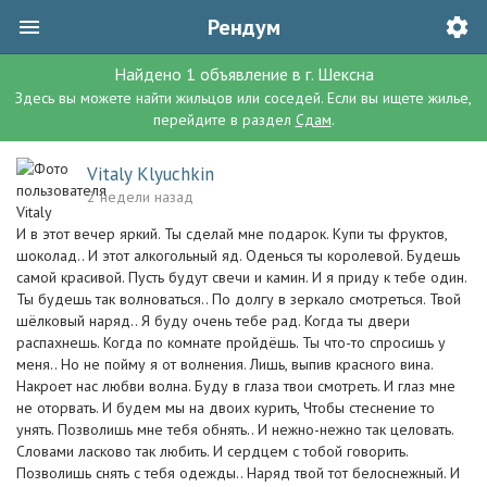
Рендум
Найдено
1
объявление
в г.
Шексна
Здесь вы можете найти жильцов или соседей. Если вы ищете жилье,
перейдите в раздел
Сдам
.
Vitaly Klyuchkin
2 недели назад
И в этот вечер яркий. Ты сделай мне подарок. Купи ты фруктов,
шоколад.. И этот алкогольный яд. Оденься ты королевой. Будешь
самой красивой. Пусть будут свечи и камин. И я приду к тебе один.
Ты будешь так волноваться.. По долгу в зеркало смотреться. Твой
шёлковый наряд.. Я буду очень тебе рад. Когда ты двери
распахнешь. Когда по комнате пройдёшь. Ты что-то спросишь у
меня.. Но не пойму я от волнения. Лишь, выпив красного вина.
Накроет нас любви волна. Буду в глаза твои смотреть. И глаз мне
не оторвать. И будем мы на двоих курить, Чтобы стеснение то
унять. Позволишь мне тебя обнять.. И нежно-нежно так целовать.
Словами ласково так любить. И сердцем с тобой говорить.
Позволишь снять с тебя одежды.. Наряд твой тот белоснежный. И