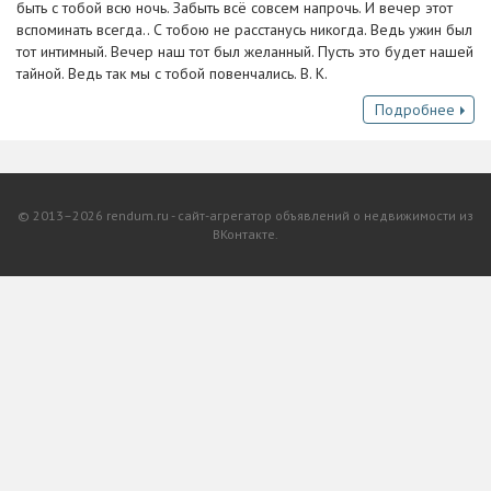
быть с тобой всю ночь. Забыть всё совсем напрочь. И вечер этот
вспоминать всегда.. С тобою не расстанусь никогда. Ведь ужин был
тот интимный. Вечер наш тот был желанный. Пусть это будет нашей
тайной. Ведь так мы с тобой повенчались. В. К.
Подробнее
© 2013–2026 rendum.ru - сайт-агрегатор объявлений о недвижимости из
ВКонтакте.