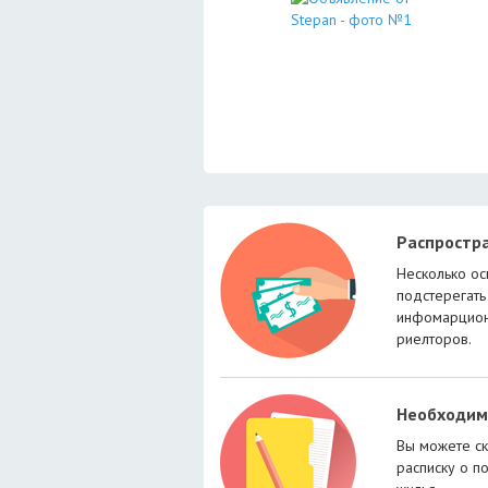
Распростр
Несколько ос
подстерегать
инфомарцион
риелторов.
Необходим
Вы можете ск
расписку о п