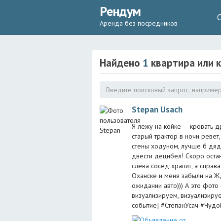
Рендум
Аренда без посредников
Найдено
1
квартира или 
Stepan Usach
Я лежу на койке — кровать д
старый трактор в ночи ревет,
стены ходуном, лучше б дядя
двести децибел! Скоро остано
слева сосед храпит, а справа
Оханске и меня забыли на ЖД
ожидании авто))) А это фото 
визуализируем, визуализиру
событие] #СтепанУсач #Чуд