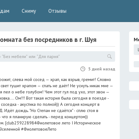
Сдам
Сниму
Отзывы
комната без посредников
в г.
Шуя
М
5 дней назад
рожит, слева мой сосед — храп, как взрыв, гремит! Словно
 свет тушит храпом — спать не даёт! Не уснуть никак мне —
 пел о небе голубом! Чем этот гул под ухо, этот звон —
вка.... Ом!!! Вот такая история была сегодня в поезде -
 соседка - акустика по полной)) А сегодня концерт в
. Идёт дождь. "Но Степан не сдаётся" - сплю стоя в
- что я планирую сделать - перед концертом))
ем. [club239228984Фиолетовое лето I Историческое
оВселенной #ФиолетовоеЛето