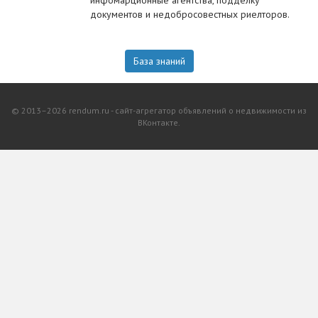
инфомарционные агентства, подделку
документов и недобросовестных риелторов.
База знаний
© 2013–2026 rendum.ru - сайт-агрегатор объявлений о недвижимости из
ВКонтакте.