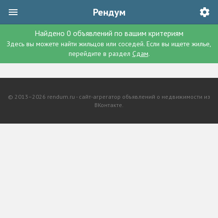
Рендум
Найдено
0
объявлений
по вашим критериям
Здесь вы можете найти жильцов или соседей. Если вы ищете жилье,
перейдите в раздел
Сдам
.
© 2013–2026 rendum.ru - сайт-агрегатор объявлений о недвижимости из
ВКонтакте.