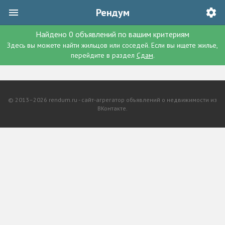
Рендум
Найдено
0
объявлений
по вашим критериям
Здесь вы можете найти жильцов или соседей. Если вы ищете жилье,
перейдите в раздел
Сдам
.
© 2013–2026 rendum.ru - сайт-агрегатор объявлений о недвижимости из
ВКонтакте.