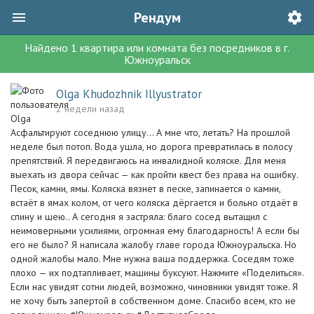
Рендум
Найдено
1
квартира или комната без посредников
в г.
Южноуральск
Olga Khudozhnik Illyustrator
2 недели назад
Асфальтируют соседнюю улицу... А мне что, летать? На прошлой
неделе был потоп. Вода ушла, но дорога превратилась в полосу
препятствий. Я передвигаюсь на инвалидной коляске. Для меня
выехать из двора сейчас — как пройти квест без права на ошибку.
Песок, камни, ямы. Коляска вязнет в песке, запинается о камни,
встаёт в ямах колом, от чего коляска дёргается и больно отдаёт в
спину и шею.. А сегодня я застряла: благо сосед вытащил с
неимоверными усилиями, огромная ему благодарность! А если бы
его не было? Я написала жалобу главе города Южноуральска. Но
одной жалобы мало. Мне нужна ваша поддержка. Соседям тоже
плохо — их подтапливает, машины буксуют. Нажмите «Поделиться».
Если нас увидят сотни людей, возможно, чиновники увидят тоже. Я
не хочу быть запертой в собственном доме. Спасибо всем, кто не