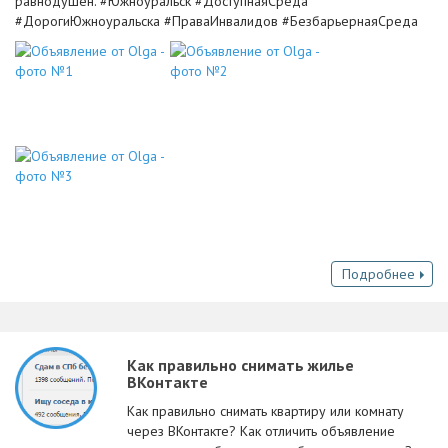
равнодушен. #Южноуральск #ДоступнаяСреда
#ДорогиЮжноуральска #ПраваИнвалидов #БезбарьернаяСреда
Подробнее
Как правильно снимать жилье
ВКонтакте
Как правильно снимать квартиру или комнату
через ВКонтакте? Как отличить объявление