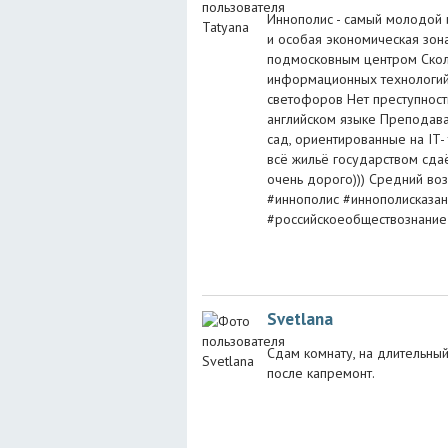
Иннополис - самый молодой 
и особая экономическая зона
подмосковным центром Сколк
информационных технологий 
светофоров Нет преступност
английском языке Преподават
сад, ориентированные на IT-
всё жильё государством сдаё
очень дорого))) Средний воз
#иннополис #иннополисказан
#российскоеобществознание
Svetlana
Сдам комнату, на длительный 
после капремонт.