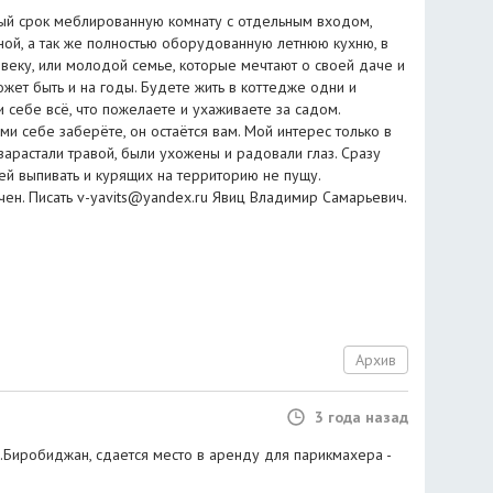
ый срок меблированную комнату с отдельным входом,
ой, а так же полностью оборудованную летнюю кухню, в
еку, или молодой семье, которые мечтают о своей даче и
ожет быть и на годы. Будете жить в коттедже одни и
 себе всё, что пожелаете и ухаживаете за садом.
и себе заберёте, он остаётся вам. Мой интерес только в
 зарастали травой, были ухожены и радовали глаз. Сразу
й выпивать и курящих на территорию не пущу.
чен. Писать
v-yavits@yandex.ru
Явиц Владимир Самарьевич.
Архив
3 года назад
 г.Биробиджан, сдается место в аренду для парикмахера -