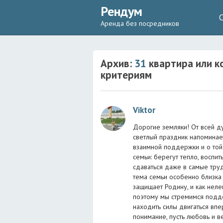
Рендум
Аренда без посредников
Архив:
31
квартира или к
критериям
Viktor
Дорогие земляки! От всей д
светлый праздник напоминает
взаимной поддержки и о той
семьи: берегут тепло, воспи
сдаваться даже в самые тру
тема семьи особенно близка 
защищает Родину, и как неле
поэтому мы стремимся подде
находить силы двигаться впе
понимание, пусть любовь и в