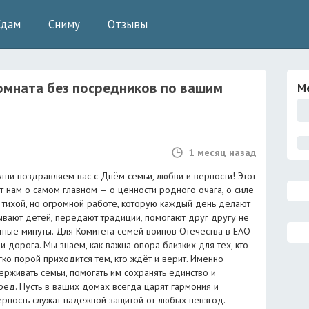
Сдам
Сниму
Отзывы
омната без посредников
по вашим
М
1 месяц назад
уши поздравляем вас с Днём семьи, любви и верности! Этот
 нам о самом главном — о ценности родного очага, о силе
 тихой, но огромной работе, которую каждый день делают
тывают детей, передают традиции, помогают друг другу не
дные минуты. Для Комитета семей воинов Отечества в ЕАО
и дорога. Мы знаем, как важна опора близких для тех, кто
гко порой приходится тем, кто ждёт и верит. Именно
рживать семьи, помогать им сохранять единство и
рёд. Пусть в ваших домах всегда царят гармония и
ерность служат надёжной защитой от любых невзгод.