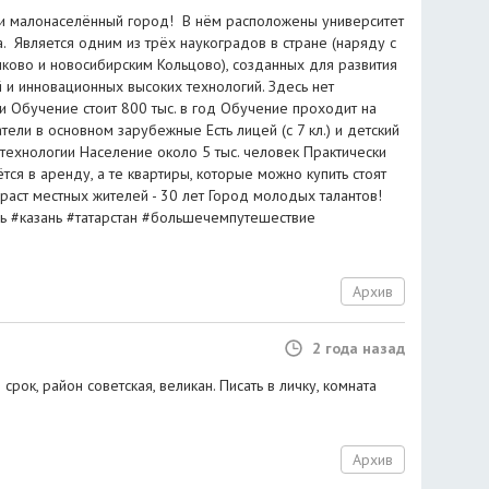
и малонаселённый город! ‍ В нём расположены университет
. ‍ Является одним из трёх наукоградов в стране (наряду с
ово и новосибирским Кольцово), созданных для развития
и инновационных высоких технологий. Здесь нет
и Обучение стоит 800 тыс. в год Обучение проходит на
ели в основном зарубежные Есть лицей (с 7 кл.) и детский
 технологии Население около 5 тыс. человек Практически
тся в аренду, а те квартиры, которые можно купить стоят
раст местных жителей - 30 лет Город молодых талантов!
ь #казань #татарстан #большечемпутешествие
Архив
2 года назад
срок, район советская, великан. Писать в личку, комната
Архив