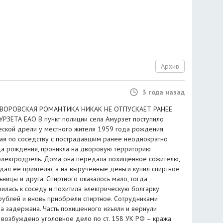
Архив
3 года назад
! ВОРОВСКАЯ РОМАНТИКА НИКАК НЕ ОТПУСКАЕТ РАНЕЕ
ЕТА ЕАО В пункт полиции села Амурзет поступило
еской дрели у местного жителя 1959 года рождения.
ая по соседству с пострадавшим ранее неоднократно
да рождения, проникла на дворовую территорию
электродрель. Дома она передала похищенное сожителю,
дал ее приятелю, а на вырученные деньги купил спиртное
ьницы и друга. Спиртного оказалось мало, тогда
илась к соседу и похитила электрическую болгарку.
рублей и вновь приобрели спиртное. Сотрудниками
 задержана. Часть похищенного изъяли и вернули
 возбуждено уголовное дело по ст. 158 УК РФ – кража.