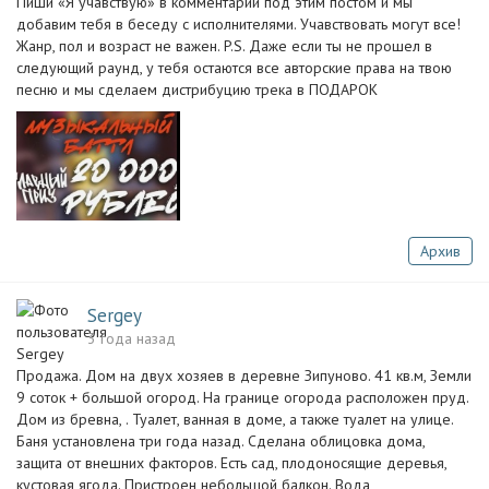
Пиши «Я учавствую» в комментарии под этим постом и мы
добавим тебя в беседу с исполнителями. Учавствовать могут все!
Жанр, пол и возраст не важен. P.S. Даже если ты не прошел в
следующий раунд, у тебя остаются все авторские права на твою
песню и мы сделаем дистрибуцию трека в ПОДАРОК
Архив
Sergey
3 года назад
Продажа. Дом на двух хозяев в деревне Зипуново. 41 кв.м, Земли
9 соток + большой огород. На границе огорода расположен пруд.
Дом из бревна, . Туалет, ванная в доме, а также туалет на улице.
Баня установлена три года назад. Сделана облицовка дома,
защита от внешних факторов. Есть сад, плодоносящие деревья,
кустовая ягода. Пристроен небольшой балкон. Вода