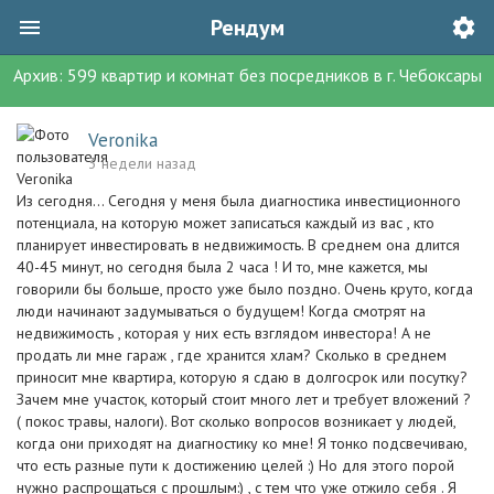
Рендум
Архив:
599
квартир и комнат без посредников
в г.
Чебоксары
Veronika
3 недели назад
Из сегодня… Сегодня у меня была диагностика инвестиционного
потенциала, на которую может записаться каждый из вас , кто
планирует инвестировать в недвижимость. В среднем она длится
40-45 минут, но сегодня была 2 часа ! И то, мне кажется, мы
говорили бы больше, просто уже было поздно. Очень круто, когда
люди начинают задумываться о будущем! Когда смотрят на
недвижимость , которая у них есть взглядом инвестора! А не
продать ли мне гараж , где хранится хлам? Сколько в среднем
приносит мне квартира, которую я сдаю в долгосрок или посутку?
Зачем мне участок, который стоит много лет и требует вложений ?
( покос травы, налоги). Вот сколько вопросов возникает у людей,
когда они приходят на диагностику ко мне! Я тонко подсвечиваю,
что есть разные пути к достижению целей :) Но для этого порой
нужно распрощаться с прошлым:) , с тем что уже отжило себя . Я