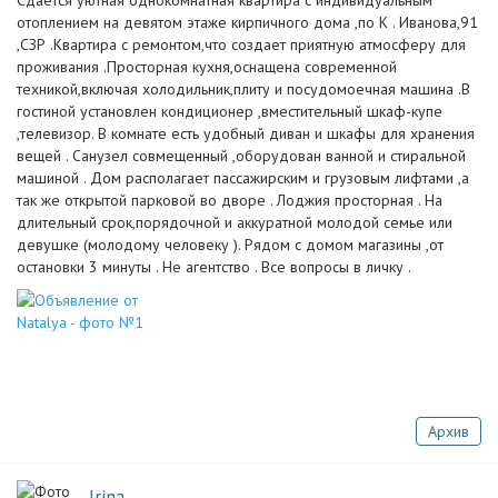
Сдаётся уютная однокомнатная квартира с индивидуальным
отоплением на девятом этаже кирпичного дома ,по К . Иванова,91
,СЗР .Квартира с ремонтом,что создает приятную атмосферу для
проживания .Просторная кухня,оснащена современной
техникой,включая холодильник,плиту и посудомоечная машина .В
гостиной установлен кондиционер ,вместительный шкаф-купе
,телевизор. В комнате есть удобный диван и шкафы для хранения
вещей . Санузел совмещенный ,оборудован ванной и стиральной
машиной . Дом располагает пассажирским и грузовым лифтами ,а
так же открытой парковой во дворе . Лоджия просторная . На
длительный срок,порядочной и аккуратной молодой семье или
девушке (молодому человеку ). Рядом с домом магазины ,от
остановки 3 минуты . Не агентство . Все вопросы в личку .
Архив
Irina