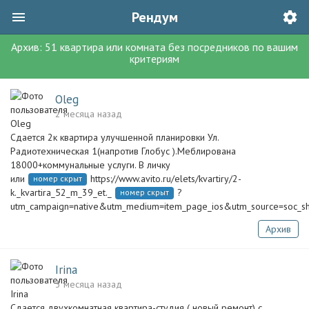
Рендум
Архив:
51
квартира или комната без посредников
по вашим
критериям
Oleg
2 месяца назад
Сдается 2к квартира улучшенной планировки Ул.
Радиотехническая 1(напротив Глобус ).Меблирована
18000+коммунальные услуги. В личку
или
https://www.avito.ru/elets/kvartiry/2-
номер скрыт
k._kvartira_52_m_39_et._
?
номер скрыт
utm_campaign=native&utm_medium=item_page_ios&utm_source=soc_sha
Архив
Irina
3 месяца назад
Сдается двухкомнатная квартира-студия ( новый ремонт) с