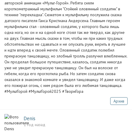
авторской анимации «Мульт-Горой». Ребята сняли
короткометражный мультфильм "Стойкий оловянный солдатик" в
технике "перекладка". Сюжетом к мультфильму послужила сказка
датского писателя Ганса Кристиана Андерсена. Главным героем
мультфильма стал - оловянный солдатик, у которого была лишь
одна нога, но он и на одной ноге стоял так же твердо, как другие
на двух. Главная мысль сказки в том, чтобы ни при каких трудных
обстоятельствах не сдаваться и не опускать руки, верить в лучшее
и идти вперед к своей мечте. Оловянный солдатик полюбил
прекрасную танцовщицу, но злобный тролль разлучил влюбленных.
Он проделал большое путешествие, казалось, солдатик никогда
уже не увидит прекрасную танцовщицу. Он был на волоске от
гибели, когда его проглотила рыба. Но затем солдатик снова
оказался в знакомой комнате и увидел танцовщицу. И даже когда
его пожирал огонь, с ним рядом была его любимая танцовщица.
#МультГорой #МультГорой2025 #ТвориГора
Архив
Denis
1 год назад