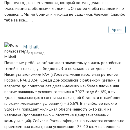
Прошел год как нет человека, который хотел сделать нас
счастливыми свободными людьми…. Он хотел чтобы мы жили и не
боялись…. Мы не боимся и никогда не сдадимся, Алексей! Спасибо
тебе за все…….
Архив
Mikhail
1 год назад
Появление ребёнка отбрасывает значительную часть российских
семей и в жилищную бедность. Это показало исследование
Института экономики РАН («Уровень жизни населения регионов
России», №4, 2024). Среди домохозяйств с ребёнком (детьми) в
возрасте до полутора лет доля имеющих наиболее плохие или
плохие жилищные условия составила в 2022 году 64,6%, в т.ч.
доля проживающих в состоянии жилищной бедности (с наиболее
плохими жилищными условиями) – 25,6%. В «наиболее плохие
условия» попадает жилищная обеспеченность 6-16 кв. м на
человека (дополнительно – отсутствие централизованных
коммуникаций). Сейчас в России официально считается «социально
приемлемыми жилищными условиями» - 23-40 кв. м на человека.