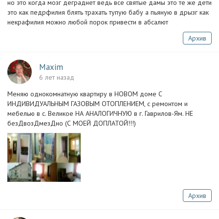
но это когда мозг деграднет ведь все святые дамы это те же дети
это как педрфилия блять трахать тупую бабу а пьяную в дрызг как
некрафилия можно любой порок привести в абсалют
Архив
Maxim
6 лет назад
Меняю однокомнатную квартиру в НОВОМ доме С
ИНДИВИДУАЛЬНЫМ ГАЗОВЫМ ОТОПЛЕНИЕМ, с ремонтом и
мебелью в с. Великое НА АНАЛОГИЧНУЮ в г. Гаврилов-Ям. НЕ
безДвозДмезДно (С МОЕЙ ДОПЛАТОЙ!!!)
Архив