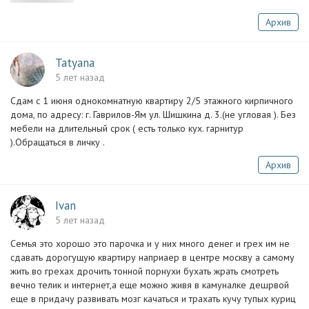
Архив
Tatyana
5 лет назад
Сдам c 1 июня однокомнатную квартиру 2/5 этажного кирпичного
дома, по адресу: г. Гаврилов-Ям ул. Шишкина д. 3.(не угловая ). Без
мебели на длительный срок ( есть только кух. гарнитур
).Обращаться в личку .
Архив
Ivan
5 лет назад
Семья это хорошо это парочка и у них много денег и грех им не
сдавать дорогущую квартиру наприаер в центре москву а самому
жить во грехах дрочить тонной порнухи бухать жрать смотреть
вечно телик и интернет,а еще можно живя в камуналке дешрвой
еще в придачу развивать мозг качаться и трахать кучу тупых куриц