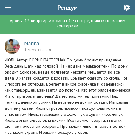
Рендум
Архив:
13
квартир и комнат без посредников
по вашим
критериям
Marina
1 месяц назад
ИЮЛЬ Автор: БОРИС ПАСТЕРНАК По дому бродит привиденье.
Весь день шаги над головой. На чердаке мелькают тени. По дому
бродит домовой. Везде болтается некстати, Мешается во все
дела, В халате крадется к кровати, Срывает скатерть со стола. Ног
у порога не обтерши, Вбегает в вихре сквозняка И с занавеской,
как с танцоршей, Взвивается до потолка. Кто этот баловник-невежа
И этот призрак и двойник? Да это наш жилец приезжий, Наш
летний дачник-отпускник. На весь его недолгий роздых Мы целый
дом ему сдаем. Июль с грозой, июльский воздух Снял комнаты
у нас внаем. Июль, таскающий в одёже Пух одуванчиков, лопух,
Июль, домой сквозь окна вхожий, Всё громко говорящий вслух.
Степной нечесаный растрепа, Пропахший липой и травой, Ботвой
и запахом укропа, Июльский воздух луговой.