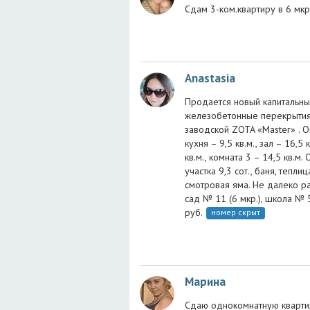
Сдам 3-ком.квартиру в 6 мкр 
Anastasia
Продается новый капитальны
железобетонные перекрытия,
заводской ZOTA «Master» . Окн
кухня – 9,5 кв.м., зал – 16,5 
кв.м., комната 3 – 14,5 кв.
участка 9,3 сот., баня, теплиц
смотровая яма. Не далеко ра
сад № 11 (6 мкр.), школа № 5 
руб.
номер скрыт
Марина
Сдаю однокомнатную кварти