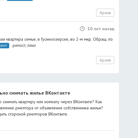
Архив
10 лет назад
я квартира семье, в Гусиноозерске, во 2-м мкр. Обращ. по
. репост, плиз
крыт
Архив
льно снимать жилье ВКонтакте
о снимать квартиру или комнату через ВКонтакте? Как
явление риелтора от объявления собственника жилья?
ить стороной риелторов ВКонтакте.