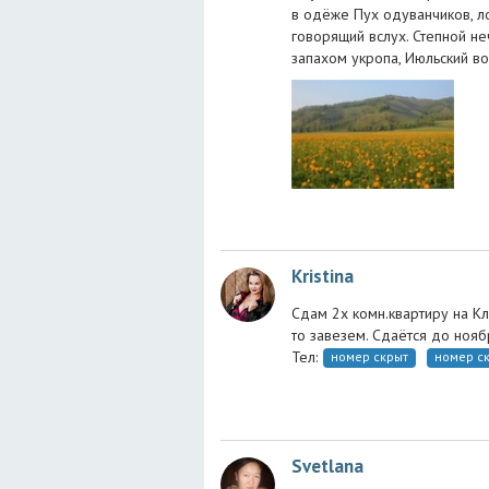
в одёже Пух одуванчиков, ло
говорящий вслух. Степной не
запахом укропа, Июльский во
Kristina
Сдам 2х комн.квартиру на Кл
то завезем. Сдаётся до нояб
Тел:
номер скрыт
номер с
Svetlana