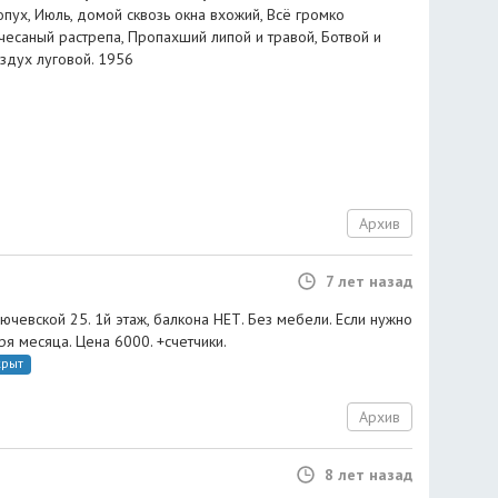
пух, Июль, домой сквозь окна вхожий, Всё громко
чесаный растрепа, Пропахший липой и травой, Ботвой и
здух луговой. 1956
Архив
7 лет назад
ючевской 25. 1й этаж, балкона НЕТ. Без мебели. Если нужно
ря месяца. Цена 6000. +счетчики.
крыт
Архив
8 лет назад