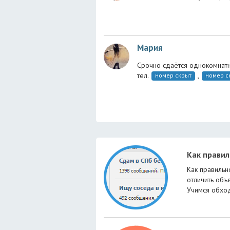
Мария
Срочно сдаётся однокомнатна
тел.
,
номер скрыт
номер с
Как прави
Как правильн
отличить объ
Учимся обход