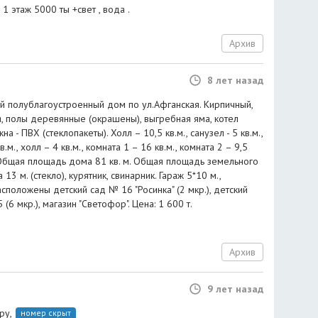
1 этаж 5000 ты +свет , вода .
Архив
8 лет назад
й полублагоустроенный дом по ул.Афганская. Кирпичный,
 полы деревянные (окрашены), выгребная яма, котел
а - ПВХ (стеклопакеты). Холл – 10,5 кв.м., санузел - 5 кв.м.,
кв.м., холл – 4 кв.м., комната 1 – 16 кв.м., комната 2 – 9,5
м. Общая площадь дома 81 кв. м. Общая площадь земельного
а 13 м. (стекло), курятник, свинарник. Гараж 5*10 м.,
сположены детский сад № 16 "Росинка" (2 мкр.), детский
(6 мкр.), магазин "Светофор". Цена: 1 600 т.
Архив
9 лет назад
ру,
номер скрыт