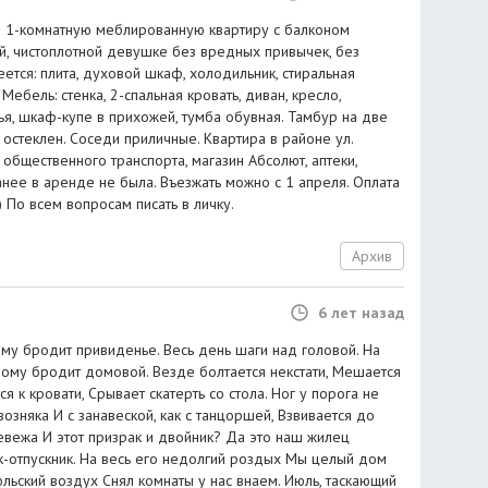
ю 1-комнатную меблированную квартиру с балконом
й, чистоплотной девушке без вредных привычек, без
еется: плита, духовой шкаф, холодильник, стиральная
 Мебель: стенка, 2-спальная кровать, диван, кресло,
улья, шкаф-купе в прихожей, тумба обувная. Тамбур на две
н остеклен. Соседи приличные. Квартира в районе ул.
общественного транспорта, магазин Абсолют, аптеки,
нее в аренде не была. Въезжать можно с 1 апреля. Оплата
) По всем вопросам писать в личку.
Архив
6 лет назад
му бродит привиденье. Весь день шаги над головой. На
дому бродит домовой. Везде болтается некстати, Мешается
ся к кровати, Срывает скатерть со стола. Ног у порога не
возняка И с занавеской, как с танцоршей, Взвивается до
невежа И этот призрак и двойник? Да это наш жилец
к-отпускник. На весь его недолгий роздых Мы целый дом
юльский воздух Снял комнаты у нас внаем. Июль, таскающий