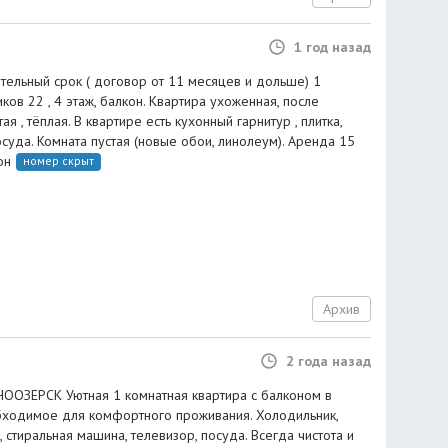
1 год назад
ительный срок ( договор от 11 месяцев и дольше) 1
ков 22 , 4 этаж, балкон. Квартира ухоженная, после
я , тёплая. В квартире есть кухонный гарнитур , плитка,
посуда. Комната пустая (новые обои, линолеум). Аренда 15
он
номер скрыт
Архив
2 года назад
ЗЕРСК Уютная 1 комнатная квартира с балконом в
обходимое для комфортного проживания. Холодильник,
, стиральная машина, телевизор, посуда. Всегда чистота и