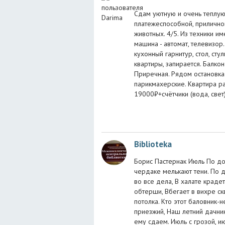
Сдам уютную и очень теплу
платежеспособной, прилично
животных. 4/5. Из техники им
машина - автомат, телевизор.
кухонный гарнитур, стол, ст
квартиры, запирается. Балко
Приречная. Рядом остановка 
парикмахерские. Квартира ра
19000₽+счётчики (вода, свет
Biblioteka
Борис Пастернак Июль По до
чердаке мелькают тени. По 
во все дела, В халате крадет
обтерши, Вбегает в вихре ск
потолка. Кто этот баловник-
приезжий, Наш летний дачни
ему сдаем. Июль с грозой, и