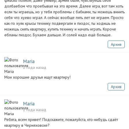
фиаско полное, даже универ, армия были, чувствуешь себя
долбаебом что проебывал на это время. Далее игра, вот там хоть
если ты играешь, но у тебя проблемы с бабками, ты можешь винить
себя что хуево играл. А сейчас вообще пять лет не играем. Просто
как-то хуяк крысы технику подвергали и пиздос, ты ходишь не
можешь снять квартиру, купить технику и начать играть. Короче
ебланы пиздос. Бухаем дальше. И солей надо ещё больше.
Архив
Maria
2 года назад
Мои хорошие друзья ищут квартиру!
Архив
Maria
2 года назад
Ребята, всем привет! Подскажите, пожалуйста, кто-нибудь сдаёт
квартиру в Черняховске?