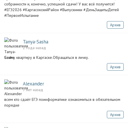
собранности и, конечно, успешной сдачи! У вас всё получится!
#ЕГЭ2026 #КаргасокскийРайон #Выпускники #ДеньЗащитыДетей
#ПервоеИспытание
Архив
Tanya-Sasha
2 года назад
Сниму квартиру в Каргаске.Обращаться в личку.
Архив
Alexander
7 лет назад
всем кто сдаёт ЕГЭ поинформатике ознакомиться в обязательном
порядке
Архив