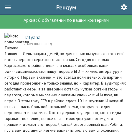
Рендум
Архив:
6
объявлений
по вашим критериям
Tatyana
2 месяца назад
1 июня — День защиты детей, но для наших выпускников это ещё
и день первого серьезного испытания. Сегодня в школах
Каргасокского района тишина в классах особенная: наши
одиннадцатиклассники пишут первые ЕГЭ — химию, литературу и
историю. Первый экзамен — это всегда волнительно. За партами
сегодня проверяют не только знания, но и характер. В аудиториях
работают камеры, а за дверями остались чуткие организаторы и
педагоги, которые мысленно с каждым учеником: «Ни пуха, ни
пера!» В этом году ЕГЭ в районе сдает 101 выпускник. И каждый
из них — часть большой школьной семьи, которая сегодня
переживает и надеется. Кто-то держится уверенно, кто-то едва
скрывает волнение, но все они — молодцы уже потому, что
пришли и делают этот первый, самый ответственный шаг. Ребята,
пусть вам достанутся легкие варианты, желаю вам спокойствия,