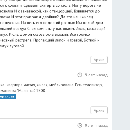
ся к кровати, Срывает скатерть со стола. Ног у порога не
возняка И с занавеской, как с танцоршей, Взвивается до
невежа И этот призрак и двойник? Да это наш жилец
к-отпускник. На весь его недолгий роздых Мы целый дом
юльский воздух Снял комнаты у нас внаем. Июль, таскающий
пух, Июль, домой сквозь окна вхожий, Всё громко
чесаный растрепа, Пропахший липой и травой, Ботвой и
здух луговой.
Архив
9 лет назад
а; квартира чистая, жилая, меблирована. Есть телевизор,
я машинка "Малютка". 1500
ер скрыт
Архив
9 лет назад