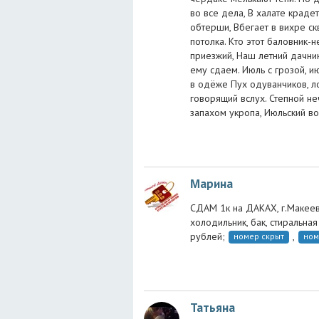
во все дела, В халате крадет
обтерши, Вбегает в вихре ск
потолка. Кто этот баловник-
приезжий, Наш летний дачни
ему сдаем. Июль с грозой, и
в одёже Пух одуванчиков, ло
говорящий вслух. Степной не
запахом укропа, Июльский во
Μарина
СДАМ 1к на ДАКАХ, г.Макеевк
холодильник, бак, стиральна
рублей;
,
номер скрыт
ном
Татьяна