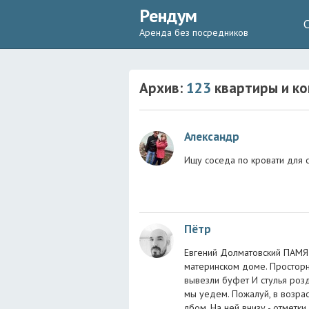
Рендум
Аренда без посредников
Архив:
123
квартиры и ко
Александр
Ищу соседа по кровати для с
Пётр
Евгений Долматовский ПАМЯТ
материнском доме. Просторно
вывезли буфет И стулья розд
мы уедем. Пожалуй, в возра
лбом, На ней внизу - отметки