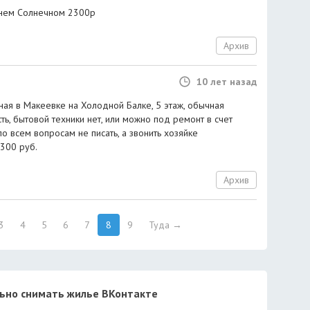
жнем Солнечном 2300р
Архив
10 лет назад
ная в Макеевке на Холодной Балке, 5 этаж, обычная
ть, бытовой техники нет, или можно под ремонт в счет
 по всем вопросам не писать, а звонить хозяйке
1300 руб.
Архив
3
4
5
6
7
8
9
Туда →
льно снимать жилье ВКонтакте