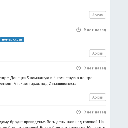
Архив
9 лет назад
номер скрыт
Архив
9 лет назад
ентре Донецка 3 комнатную и 4 комнатную в центре
ремонт! А так же гараж под 2 машиноместа
Архив
9 лет назад
дому бродит привиденье. Весь день шаги над головой. На
дому бродит домовой. Везде болтается некстати, Мешается