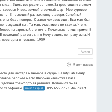
х след... Здесь все родимое такое. За треснувшим стеклом -
се деревья, И весь земной огромный шар - Мое суровое
ых нет В последний раз захлопнуть двери, Семейный
стены, беде поверив. Остался человек один, Был мал, был
 непослушный сын, Ты мать счастливою не сделал. Что ж,
Теперь ты взрослый, это точно. Печальных не ищи примет В
В последний раз сегодня я Ночую здесь по праву сына. И
а, просторна и пустынна. 1959
Архив
9 лет назад
есто для мастера маникюра в студии Beauty Lab Центр
отовое рабочее место Широкая клиентская база
 Удобная транспортная развязка Дополнительная
по телефонам:
095 653 27 21 Или direct
номер скрыт