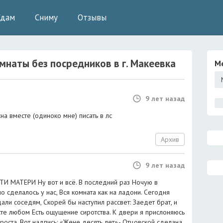
Сдам
Сниму
Отзывы
мнаты без посредников
в г.
Макеевка
М
9 лет назад
на вместе (одиноко мне) писать в лс
Архив
9 лет назад
И МАТЕРИ Ну вот и всё. В последний раз Ночую в
 сделалось у нас, Вся комната как на ладони. Сегодня
али соседям, Скорей бы наступил рассвет: Заедет брат, и
сте любом Есть ощущение сиротства. К двери я прислоняюсь
 роста. Вот надпись: «Жене десять лет»,- Отцовской сделана