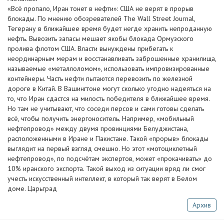
«Всё пропало, Иран тонет в нефти»: США не верят в прорыв
блокады. По мнению обозревателей The Wall Street Journal,
Тегерану в ближайшее время будет негде хранить непроданную
нефть. Вывозить запасы мешает якобы блокада Ормузского
пролива флотом США. Власти вынуждены прибегать к
неординарным мерам и восстанавливать заброшенные хранилища,
называемые «металлоломом», использовать импровизированные
контейнеры. Часть нефти пытаются перевозить по железной
дороге в Китай. В Вашингтоне могут сколько угодно надеяться на
то, что Иран сдастся на милость победителя в ближайшее время.
Но там не учитывают, что соседи персов и сами готовы сделать
всё, чтобы получить энергоноситель. Например, «мобильный
нефтепровод» между двумя провинциями Белуджистана,
расположенными в Иране и Пакистане. Такой «прорыв» блокады
выглядит на первый взгляд смешно. Но этот «мотоциклетный
нефтепровод», по подсчётам экспертов, может «прокачивать» до
10% иранского экспорта. Такой выход из ситуации вряд ли смог
учесть искусственный интеллект, в который так верят в Белом
доме. Царьград
Архив