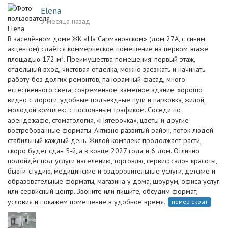
Elena
3 месяца назад
В заселённом доме ЖК «На Сармановском» (дом 27А, с синим
акцентом) сдаётся коммерческое помещение на первом этаже
площадью 172 м². Преимущества помещения: первый этаж,
отдельный вход, чистовая отделка, можно заезжать и начинать
работу без долгих ремонтов, панорамный фасад, много
естественного света, современное, заметное здание, хорошо
видно с дороги, удобные подъездные пути и парковка, жилой,
молодой комплекс с постоянным трафиком. Соседи по
аренде:кафе, стоматология, «Пятёрочка», цветы и другие
востребованные форматы. Активно развитый район, поток людей
стабильный каждый день. Жилой комплекс продолжает расти,
скоро будет сдан 5-й, а в конце 2027 года и 6 дом. Отлично
подойдёт под услуги населению, торговлю, сервис: салон красоты,
бьюти-студию, медицинские и оздоровительные услуги, детские и
образовательные форматы, магазина у дома, шоурум, офиса услуг
или сервисный центр. Звоните или пишите, обсудим формат,
условия и покажем помещение в удобное время.
номер скрыт