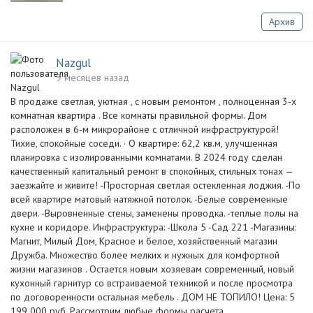
Архив
Nazgul
9 месяцев назад
В продаже светлая, уютная , с новым ремонтом , полноценная 3-х
комнатная квартира . Все комнаты правильной формы. Дом
расположен в 6-м микрорайоне с отличной инфраструктурой!
Тихие, спокойные соседи. · О квартире: 62,2 кв.м, улучшенная
планировка с изолированными комнатами. В 2024 году сделан
качественный капитальный ремонт в спокойных, стильных тонах —
заезжайте и живите! -Просторная светлая остекленная лоджия. -По
всей квартире матовый натяжной потолок. -Белые современные
двери. -Выровненные стены, заменены проводка. -теплые полы на
кухне и коридоре. Инфраструктура: -Школа 5 -Сад 221 -Магазины:
Магнит, Милый Дом, Красное и белое, хозяйственный магазин
Дружба. Множество более мелких и нужных для комфортной
жизни магазинов . Остается новым хозяевам современный, новый
кухонный гарнитур со встраиваемой техникой и после просмотра
по договоренности остальная мебель . ДОМ НЕ ТОПИЛО! Цена: 5
199 000 руб. Рассмотрим любые формы расчета.