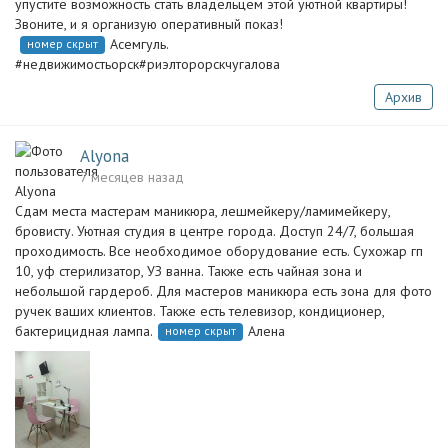
упустите возможность стать владельцем этой уютной квартиры!
Звоните, и я организую оперативный показ!
Асемгуль.
номер скрыт
#недвижимостьорск#риэлторорскчугалова
Архив
Alyona
7 месяцев назад
Сдам места мастерам маникюра, лешмейкеру/ламимейкеру,
бровисту. Уютная студия в центре города. Доступ 24/7, большая
проходимость. Все необходимое оборудование есть. Сухожар гп
10, уф стерилизатор, УЗ ванна. Также есть чайная зона и
небольшой гардероб. Для мастеров маникюра есть зона для фото
ручек ваших клиентов. Также есть телевизор, кондиционер,
бактерицидная лампа.
Алена
номер скрыт