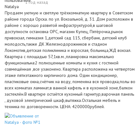
1 год назад
Продаем уютную и светлую трёхкомнатную квартиру в Советском
районе города Орска. по ул. Вокзальной, д. 31. Дом расположен в
районе с хорошо развитой инфраструктурой,в шаговой
доступности остановка ОРС, магазин Купец, Пятёрочка,рынок
привокзал, гимназия 1,детский сад 115, сбербанк, детский клуб
молодость,также ДК Железнодорожников и стадион
Локомотив,детская поликлиника и взрослая, больница,ЖД вокзал.
Квартира с площадью 57,1кв.м.,планировка максимально
функциональна:2 полноценные комнаты и кухня с гостиной
совмещённая ,все узаконено. Квартира расположена на четвертом
этаже пятиэтажного кирпичного дома. Один кондиционер,
пластиковые окна,счётчик на воду, поменяна вся проводка,полы во
всех комнатах ламинат,в ванной кафель и в кухонной зоне,балкон
застеклён.В квартире остаётся кухонный гарнитур,варочная панель
, духовой электрический шкаф,вытяжка.Остальная мебель и
техника по договоренности. ЦЕНА: 4200000рублей.