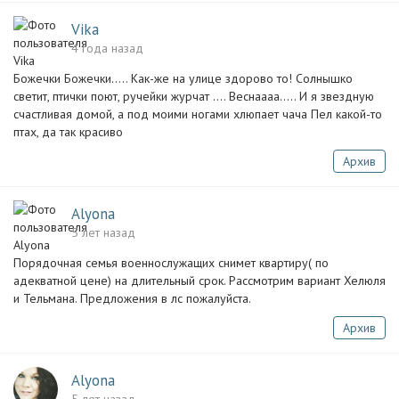
Vika
4 года назад
Божечки Божечки..... Как-же на улице здорово то! Солнышко
светит, птички поют, ручейки журчат .... Веснаааа..... И я звездную
счастливая домой, а под моими ногами хлюпает чача Пел какой-то
птах, да так красиво
Архив
Alyona
5 лет назад
Порядочная семья военнослужащих снимет квартиру( по
адекватной цене) на длительный срок. Рассмотрим вариант Хелюля
и Тельмана. Предложения в лс пожалуйста.
Архив
Alyona