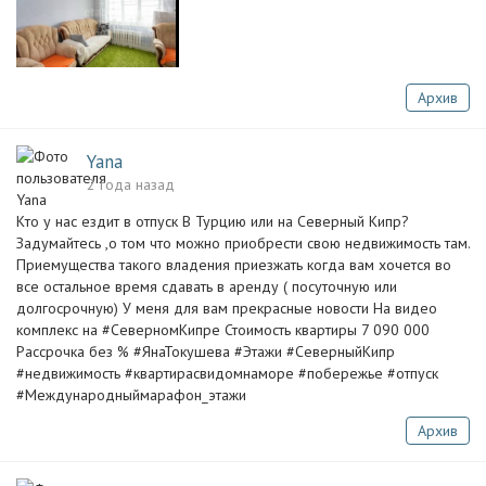
Архив
Yana
2 года назад
Кто у нас ездит в отпуск В Турцию или на Северный Кипр?
Задумайтесь ,о том что можно приобрести свою недвижимость там.
Приемущества такого владения приезжать когда вам хочется во
все остальное время сдавать в аренду ( посуточную или
долгосрочную) У меня для вам прекрасные новости На видео
комплекс на #СеверномКипре Стоимость квартиры 7 090 000
Рассрочка без % #ЯнаТокушева #Этажи #СеверныйКипр
#недвижимость #квартирасвидомнаморе #побережье #отпуск
#Международныймарафон_этажи
Архив