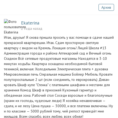
Архив
Ekaterina
2 года назад
Итак, друзья! Я снова пришла просить у вас помощи в сдаче нашей
прекрасной квартирешки. Итак. Сдам просторную светлую
квартиру с видом на Кремль. Локация огонь! Лицей Школа #13
Администрация города и района Аптекарский сад и Вечный огонь
Стадион Всё сетевые продуктовые магазины Находятся в 3-10
минутах ходьбы. Квартира оснащена необходимой бытовой
техникой, включая: Холодильник Электрическая плита + духовка
Микроволновая печь Стиральная машина Бойлер Мебель: Кровати
полутороспальные 2 шт (если соединить, то еврокровать) Диван-
кровать Шкаф купе "Стенка" с платяными шкафами и местами для
хранения Комод Шкаф в прихожей Кухонный гарнитур и
обеденная зона. Рабочий стол Соседи взрослые и благополучные
(храни их господь, чудесные люди) Я хозяйка ненавязчивая —
сдала, и не лезу Цена пушка — 30000, и все платежи включены. Ну
и по классике — 5000 рублей тому, чей репост приведёт мне
жильцов. Всем спасибо, всех люблю, всех обнял!