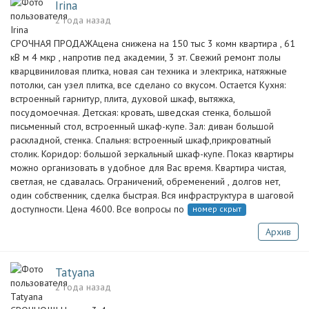
Irina
2 года назад
СРОЧНАЯ ПРОДАЖАцена снижена на 150 тыс 3 комн квартира , 61
кВ м 4 мкр , напротив пед академии, 3 эт. Свежий ремонт :полы
кварцвиниловая плитка, новая сан техника и электрика, натяжные
потолки, сан узел плитка, все сделано со вкусом. Остается Кухня:
встроенный гарнитур, плита, духовой шкаф, вытяжка,
посудомоечная. Детская: кровать, шведская стенка, большой
письменный стол, встроенный шкаф-купе. Зал: диван большой
раскладной, стенка. Спальня: встроенный шкаф,прикроватный
столик. Коридор: большой зеркальный шкаф-купе. Показ квартиры
можно организовать в удобное для Вас время. Квартира чистая,
светлая, не сдавалась. Ограничений, обременений , долгов нет,
один собственник, сделка быстрая. Вся инфраструктура в шаговой
доступности. Цена 4600. Все вопросы по
номер скрыт
Архив
Tatyana
2 года назад