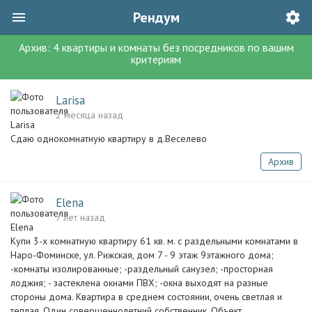
Рендум
Архив:
4
квартиры и комнаты без посредников
по вашим
критериям
Larisa
2 месяца назад
Сдаю однокомнатную квартиру в д.Веселево
Архив
Elena
7 лет назад
Купи 3-х комнатную квартиру 61 кв. м. с раздельными комнатами в
Наро-Фоминске, ул. Рижская, дом 7 - 9 этаж 9этажного дома;
-комнаты изолированные; -раздельный санузел; -просторная
лоджия; - застеклена окнами ПВХ; -окна выходят на разные
стороны дома. Квартира в среднем состоянии, очень светлая и
теплая. Один совершеннолетний собственник. Объект