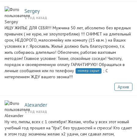
Sergey
1 год назад
ИЩУ ЖИЛЬЕ ДЛЯ СЕБЯ!!! Мужчина 50 лет, абсолютно без вредных
привычек ( не курю, не злоупотребляю) !!! СНИМЕТ на длительный
срок, НЕДОРОГО, малосемейку или комнату (15 кв.м. ) на Ваших
условиях в г. Ярославль. Жильё должно быть благоустроено, т.к.
жить собираюсь длительно! Обеспечен, работаю вахтовым
методом! Главное условие: Тихие, спокойные соседи! Чистоту,
порядок и своевременную оплату ГАРАНТИРУЮ! Обращаться в
личные сообщения или по телефону
; С
номер скрыт
нетерпением ЖДУ вашего звонка!!!
Архив
Alexander
1 год назад
Ну что, пиплы, всех с 1 сентября! Желаю, чтобы у всех этот новый
учебный год прошел на "Ура!", без трудностей и стресса! Кто сдает
в этом году экзамены желаю х2 удачи, сам сдавал летом,