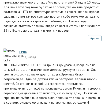
прекрасно знаю, что это такое Что на счет меня? Я иду в 10 класс,
для меня этот год тоже будет не простым, так как мне предстоит
подготовка к ЕГЭ по литературе, которую я совсем не планировал
сдавать, но вот так все совпало, поэтому себе тоже желаю удачи,
буду держать вас в курсе всех событий, а к Новому году
планирую выкатить большой видос со всеми итогами прошедшего
25-го Всем еще раз удачи и крепких нервов!
Архив
Lidia
1 год назад
ДЕРЕВЬЯ УМИРАЮТ СТОЯ. За три дня до урагана, когда был не
сильный ветер, эти высоченные деревья рухнули на землю. Они
стояли рядом, недалеко друг от друга. Зрелище было
потрясающее. Один за другим, как на расстреле: первый, второй ...
шестой. Со стоном и жалобным скрежетом, рассыпаясь
прогнившим нутром, ещё не коснувшись земли. Рухнули на дорогу,
перегородив движение транспорта, и к жилому дому. Но, как ни
странно, не выбили ни одного окна. Конечно, тел звонки о помощи
в соответствующие организации не увенчались успехом) И