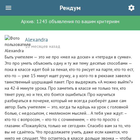
Рендум
Архив:
1243
объявления
по вашим критериям
Alexandra
10 месяцев назад
Быть учителем — это не про «мел на доске» и «тетради в сумке».
Это про уметь объяснить одну и ту же тему десятью способами —
пока в классе идет бой за пенал, кто-то рисует на парте, кто-то ест,
кто-то — уже 15 минут ищет ручку, а у кого-то в рюкзаке завелся
таинственный шуршащий пакет. Про выдержать «А можно выйти?»
на 42-й минуте урока. Про заметить в классе не только тех, кто
тянет руку, но и тех, кто боится ошибиться. Про научиться
разбираться в почерке, который не всегда разберёт даже сам
автор. Быть учителем — это, когда ты идёшь на урок с головной
болью, с недосыпом, с миллионом мыслей… А тебя уже ждут: –
кто-то с вопросом, – кто-то с сочинением, – кто-то просто с
глазами: «Пожалуйста, только не сегодня». Спасибо вам за то, что
вы не сдаётесь. Что продолжаете учить, даже если кажется, что
никто не слушает. Что остаетесь в классе дольше звонка — чтобы