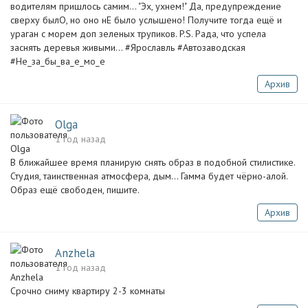
водителям пришлось самим... "Эх, ухнем!" Да, предупреждение
сверху былО, но оно нЕ было услышено! Получите тогда ещё и
ураган с морем доп зеленых трупиков. P.S. Рада, что успела
заснять деревья живыми... #Ярославль #Автозаводская
#Не_за_бы_ва_е_мо_е
Архив
Olga
1 год назад
В ближайшее время планирую снять образ в подобной стилистике.
Студия, таинственная атмосфера, дым... Гамма будет чёрно-алой.
Образ ещё свободен, пишите.
Архив
Anzhela
1 год назад
Срочно сниму квартиру 2-3 комнаты