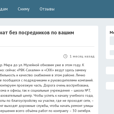
Сдам
Сниму
Отзывы
нат без посредников
по вашим
М
1 месяц назад
пр. Мира до ул. Музейной обновим уже в этом году. К
о: сейчас «РВК-Сахалин» и «СКК» ведут здесь замену
абильность и качество снабжения в этом районе. Лично
те пообщался с подрядчиками и руководителями компаний.
онтируем проезжую часть. Дорога очень востребована,
дома и офисы, так и социальные учреждения – школа №7,
разовательный центр. Чтобы успеть к началу учебного года,
ты по благоустройству на участке, где не проходят сети, –
ъект выходят дорожные службы, чтобы начать ремонт улицы
вершения всего объёма работ по контракту – 30 октября.