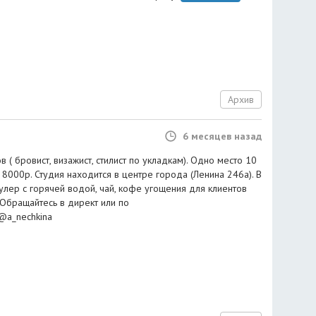
Архив
6 месяцев назад
 ( бровист, визажист, стилист по укладкам). Одно место 10
8000р. Студия находится в центре города (Ленина 246а). В
кулер с горячей водой, чай, кофе угощения для клиентов
 Обращайтесь в директ или по
t@a_nechkina