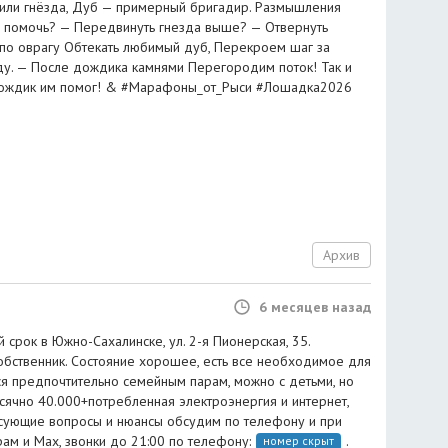
оили гнёзда, Дуб — примерный бригадир. Размышления
у помочь? — Передвинуть гнезда выше? — Отвернуть
 по оврагу Обтекать любимый дуб, Перекроем шаг за
у. — После дождика камнями Перегородим поток! Так и
 дождик им помог! & #Марафоны_от_Рыси #Лошадка2026
Архив
6 месяцев назад
 срок в Южно-Сахалинске, ул. 2-я Пионерская, 35.
 Собственник. Состояние хорошее, есть все необходимое для
ся предпочтительно семейным парам, можно с детьми, но
сячно 40.000+потребленная электроэнергия и интернет,
есующие вопросы и нюансы обсудим по телефону и при
ам и Мах, звонки до 21:00 по телефону:
.
номер скрыт