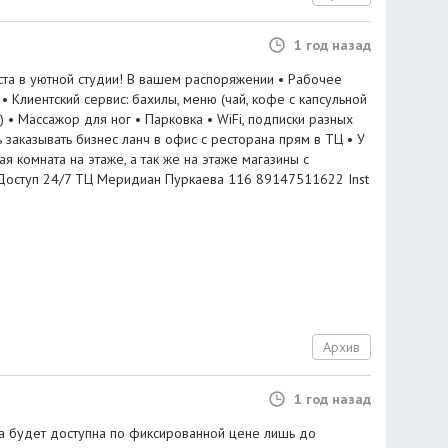
1 год назад
та в уютной студии! В вашем распоряжении • Рабочее
• Клиентский сервис: бахилы, меню (чай, кофе с капсульной
 • Массажор для ног • Парковка • WiFi, подписки разных
 заказывать бизнес ланч в офис с ресторана прям в ТЦ • У
я комната на этаже, а так же на этаже магазины с
Доступ 24/7 ТЦ Меридиан Пуркаева 116 89147511622 Inst
Архив
1 год назад
a будет доступна по фиксированной цене лишь до