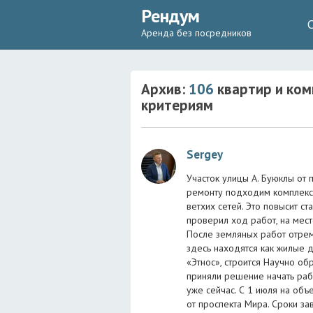
Рендум
Аренда без посредников
Архив:
106
квартир и ком
критериям
Sergey
Участок улицы А. Буюклы от 
ремонту подходим комплексн
ветхих сетей. Это повысит ст
проверил ход работ, на мес
После земляных работ отрем
здесь находятся как жилые 
«Этнос», строится Научно об
приняли решение начать рабо
уже сейчас. С 1 июля на об
от проспекта Мира. Сроки за