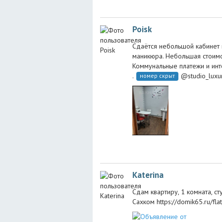
Poisk
Сдаётся небольшой кабинет 
маникюра. Небольшая стоимо
Коммунальные платежи и инте
.
@studio_luxu
номер скрыт
Katerina
Сдам квартиру, 1 комната, ст
Сахком https://domik65.ru/fl