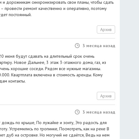
м и дорожникам синхронизировать свои планы, чтобы сдать
 – провести ремонт качественно и оперативно, поэтому
удет постоянный.
Архив
3 месяца назад
0 июня будут сдавать на длительный срок очень
ртиру. Новое Дальнее, 3 этаж 3-этажного дома, газ, из
 Очень хорошие соседи. Рядом все нужные магазины.
40.000. Квартплата включена в стоимость аренды. Кому
дам контакты.
Архив
3 месяца назад
ождь по крыше, По лужайке и зонту, Это радость для
оту. Устремились по тропинке, Посмотреть, как на реке В
т дуб на островке. Но могучий не сдаётся, Ведь на нем