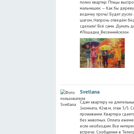
полно квартир: Птицы выстр
мальчишек: — Как бы дерев
водичку прочь! Будет русло
шагом, Напрочь отведём бед
сделали! Всё сами. Думать
#Лошадка_Весеннийсезон
Svetlana
Сдам квартиру на длительный
1комната, 42кв.м, этаж 3/5.
проживания. Квартира сдает
без животных. Оплата ежеме
если необходим. Все интер
встрече. Сообщения в Телегр