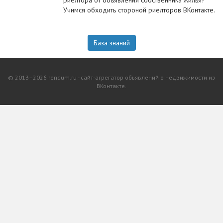
риелтора от объявления собственника жилья?
Учимся обходить стороной риелторов ВКонтакте.
База знаний
© 2013–2026 rendum.ru - сайт-агрегатор объявлений о недвижимости из
ВКонтакте.